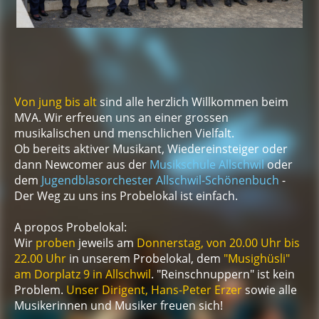
Von jung bis alt
sind alle herzlich Willkommen beim
MVA. Wir erfreuen uns an einer grossen
musikalischen und menschlichen Vielfalt.
Ob bereits aktiver Musikant, Wiedereinsteiger oder
dann Newcomer aus der
Musikschule Allschwil
oder
dem
Jugendblasorchester Allschwil-Schönenbuch
-
Der Weg zu uns ins Probelokal ist einfach.
A propos Probelokal:
Wir
proben
jeweils am
Donnerstag, von 20.00 Uhr bis
22.00 Uhr
in unserem Probelokal, dem
"Musighüsli"
am Dorplatz 9 in Allschwil
.
"Reinschnuppern" ist kein
Problem.
Unser Dirigent, Hans-Peter Erzer
sowie alle
Musikerinnen und Musiker freuen sich!