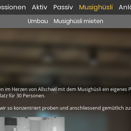
ssionen
Aktiv
Passiv
Musighüsli
Anl
Umbau
Musighüsli mieten
tten im Herzen von Allschwil mit dem Musighüsli ein eigenes
atz für 30 Personen.
ir so konzentriert proben und anschliessend gemütlich z